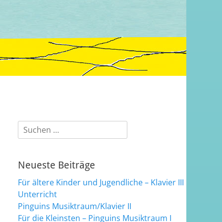
Suchen
nach:
Neueste Beiträge
Für ältere Kinder und Jugendliche – Klavier III
Unterricht
Pinguins Musiktraum/Klavier II
Für die Kleinsten – Pinguins Musiktraum I