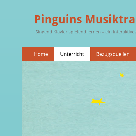
Pinguins Musiktr
Singend Klavier spielend lernen – ein interakti
Primäres
Zum
Home
Unterricht
Bezugsquellen
Inhalt
Menü
springen