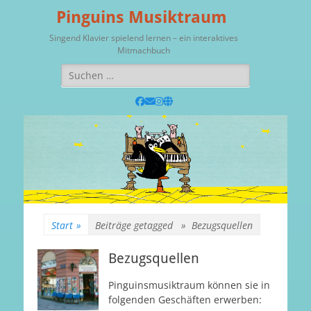
Pinguins Musiktraum
Singend Klavier spielend lernen – ein interaktives
Mitmachbuch
Suchen
nach:
Facebook
E-
Instagram
Website
Mail
Start
»
Beiträge getagged »
Bezugsquellen
Bezugsquellen
Pinguinsmusiktraum können sie in
folgenden Geschäften erwerben: